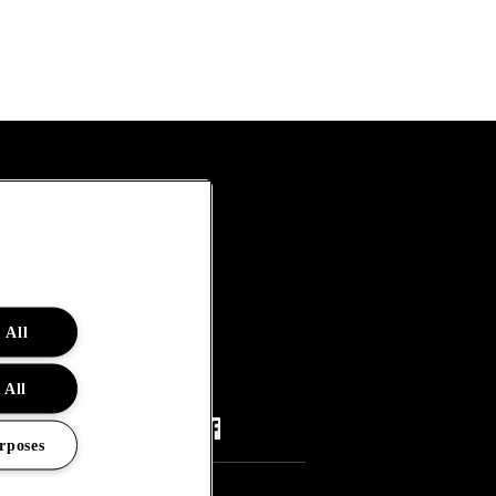
 All
 All
rposes