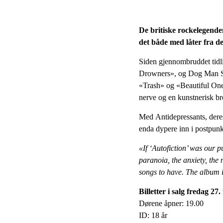
De britiske rockelegende
det både med låter fra de
Siden gjennombruddet tidli
Drowners», og Dog Man St
«Trash» og «Beautiful Ones
nerve og en kunstnerisk br
Med Antidepressants, deres
enda dypere inn i postpun
«If ‘Autofiction’ was our p
paranoia, the anxiety, the 
songs to have. The album i
Billetter i salg fredag 27.
Dørene åpner: 19.00
ID: 18 år