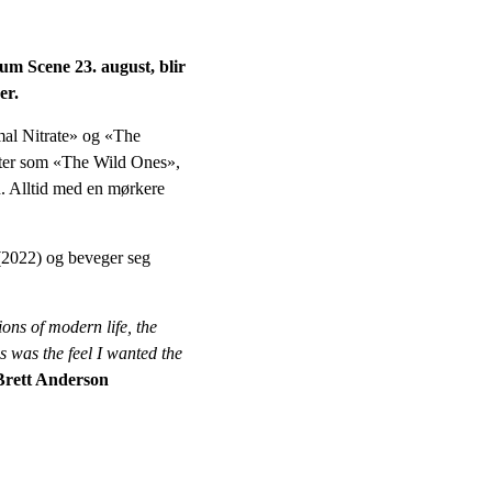
um Scene 23. august, blir
er.
imal Nitrate» og «The
ter som «The Wild Ones»,
. Alltid med en mørkere
(2022) og beveger seg
ions of modern life, the
s was the feel I wanted the
Brett Anderson