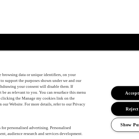
ke browsing data or unique identifiers, on your
s to support the purposes shown under we and our
uger
ithdrawing your consent will disable them. If
t be as relevant to you. You can resurface this menu
Accept
y clicking the Manage my cookies link on the
 our Website. For more details, refer to our Privacy
Reject
ement
Show Pu
s for personalised advertising. Personalised
ent, audience research and services development.