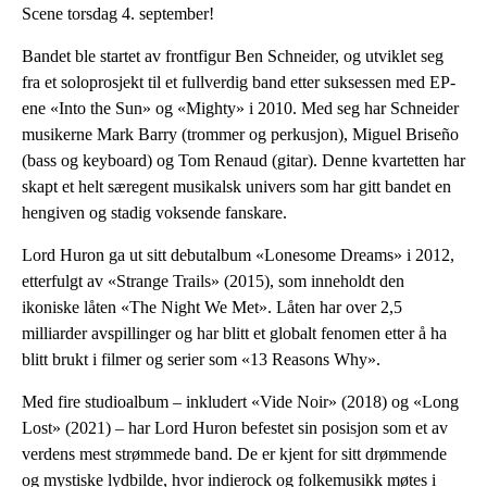
Scene torsdag 4. september!
Bandet ble startet av frontfigur Ben Schneider, og utviklet seg
fra et soloprosjekt til et fullverdig band etter suksessen med EP-
ene «Into the Sun» og «Mighty» i 2010. Med seg har Schneider
musikerne Mark Barry (trommer og perkusjon), Miguel Briseño
(bass og keyboard) og Tom Renaud (gitar). Denne kvartetten har
skapt et helt særegent musikalsk univers som har gitt bandet en
hengiven og stadig voksende fanskare.
Lord Huron ga ut sitt debutalbum «Lonesome Dreams» i 2012,
etterfulgt av «Strange Trails» (2015), som inneholdt den
ikoniske låten «The Night We Met». Låten har over 2,5
milliarder avspillinger og har blitt et globalt fenomen etter å ha
blitt brukt i filmer og serier som «13 Reasons Why».
Med fire studioalbum – inkludert «Vide Noir» (2018) og «Long
Lost» (2021) – har Lord Huron befestet sin posisjon som et av
verdens mest strømmede band. De er kjent for sitt drømmende
og mystiske lydbilde, hvor indierock og folkemusikk møtes i