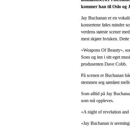
kommer han til Oslo og 
Jay Buchanan er en vokalist,
konsertene føles mindre som
verdens største scener me
mest skjøre hvisken. Dette 
«Weapons Of Beauty», som b
Sons og inn i sitt eget m
produsenten Dave Cobb.
På scenen er Buchanan både
stemmen seg sømløst mellom 
Som alltid på Jay Buchanan
som må oppleves.
«A night of revelation and
«Jay Buchanan is seemingly