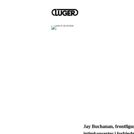
Jay Buchanan, frontfigur
intimkonserter i forbin