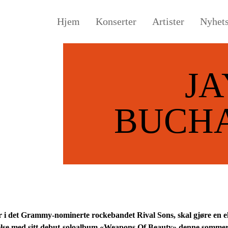
Hjem
Konserter
Artister
Nyhet
JA
BUCH
 i det Grammy-nominerte rockebandet Rival Sons, skal gjøre en e
delse med sitt debut-soloalbum «Weapons Of Beauty» denne sommere