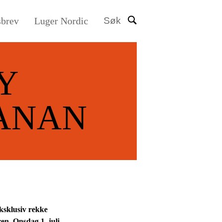
sbrev
Luger Nordic
Søk
Y
ANAN
ksklusiv rekke
n. Onsdag 1. juli