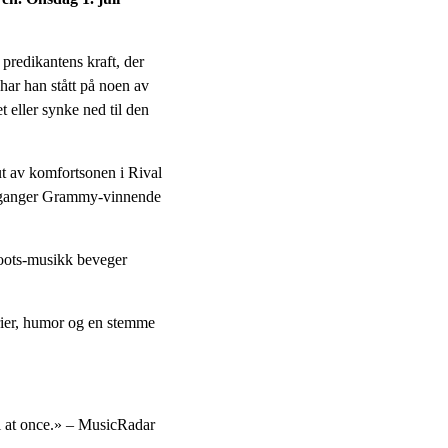
 predikantens kraft, der
 har han stått på noen av
eller synke ned til den
ut av komfortsonen i Rival
ni ganger Grammy-vinnende
roots-musikk beveger
orier, humor og en stemme
ll at once.» – MusicRadar