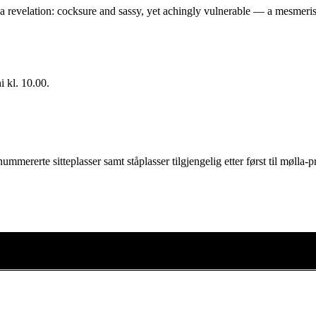
a revelation: cocksure and sassy, yet achingly vulnerable — a mesmeri
ni kl. 10.00.
mererte sitteplasser samt ståplasser tilgjengelig etter først til mølla-pr