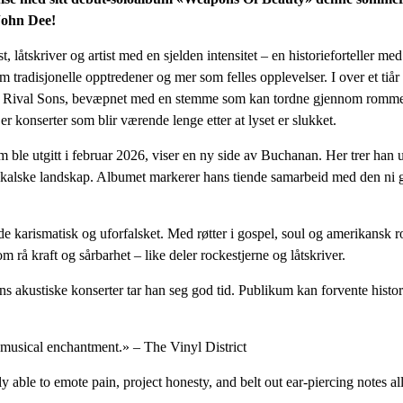
John Dee!
 låtskriver og artist med en sjelden intensitet – en historieforteller med
 tradisjonelle opptredener og mer som felles opplevelser. I over et tiår
d Rival Sons, bevæpnet med en stemme som kan tordne gjennom rommet 
er konserter som blir værende lenge etter at lyset er slukket.
le utgitt i februar 2026, viser en ny side av Buchanan. Her trer han 
usikalske landskap. Albumet markerer hans tiende samarbeid med den 
 karismatisk og uforfalsket. Med røtter i gospel, soul og amerikansk 
rå kraft og sårbarhet – like deler rockestjerne og låtskriver.
s akustiske konserter tar han seg god tid. Publikum kan forvente hist
 musical enchantment.» – The Vinyl District
 able to emote pain, project honesty, and belt out ear-piercing notes a