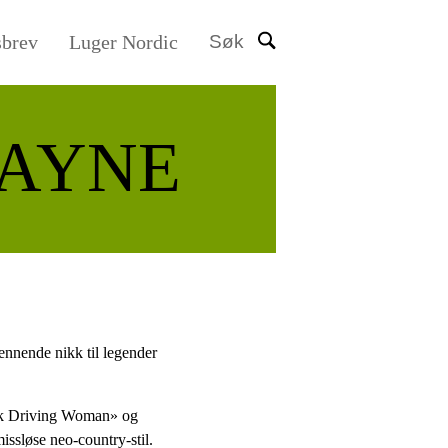
sbrev
Luger Nordic
Søk
AYNE
nnende nikk til legender
uck Driving Woman» og
issløse neo-country-stil.