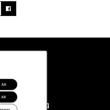
 All
 All
rposes