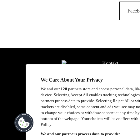
Faceb
Kontakt
Presse
We Care About Your Privacy
Kontakt
We and our
128
partners store and access personal data, li
device. Selecting Accept All enables tracking technologie
Samarbeide med L
partners process data to provide. Selecting Reject All or w
trackers are disabled, some content and ads you see may no
English
to change your choices or withdraw consent at any time b
bottom of the webpage. Your choices will have effect within
Cookie policy
Policy.
We and our partners process data to provide:
Accessibility Stat