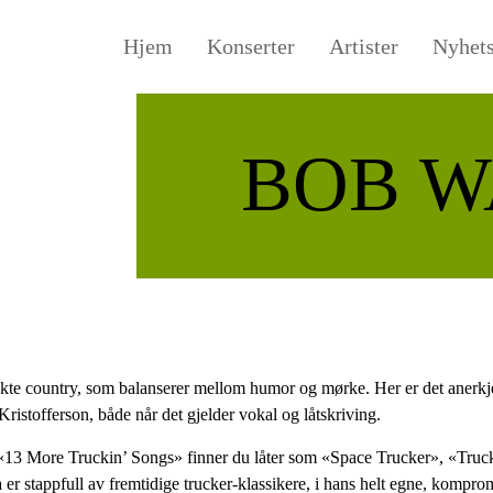
Hjem
Konserter
Artister
Nyhet
BOB W
kte country, som balanserer mellom humor og mørke. Her er det anerkje
istofferson, både når det gjelder vokal og låtskriving.
 «13 More Truckin’ Songs» finner du låter som «Space Trucker», «Tr
 er stappfull av fremtidige trucker-klassikere, i hans helt egne, komprom