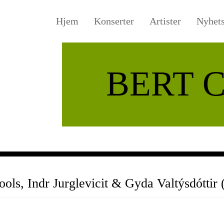
Hjem
Konserter
Artister
Nyhet
BERT 
ools, Indr Jurglevicit & Gyda Valtýsdóttir