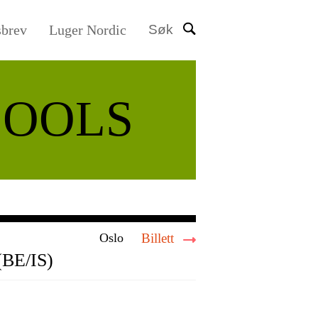
sbrev
Luger Nordic
Søk
COOLS
Oslo
Billett
 (BE/IS)